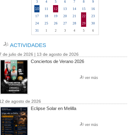
3
4
5
6
7
8
9
10
11
12
13
14
15
16
17
18
19
20
21
22
23
24
25
26
27
28
29
30
31
1
2
3
4
5
6
ACTIVIDADES
7 de julio de 2026 | 13 de agosto de 2026
Conciertos de Verano 2026
ver más
12 de agosto de 2026
Eclipse Solar en Melilla
ver más