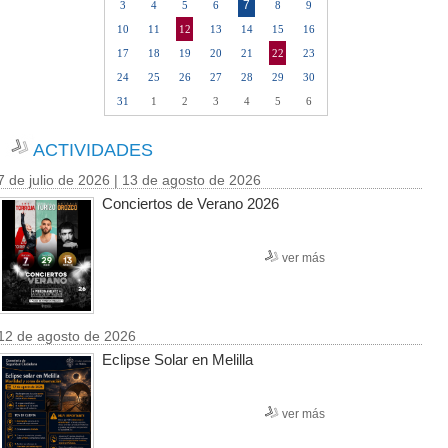
7
3
4
5
6
8
9
10
11
12
13
14
15
16
17
18
19
20
21
22
23
24
25
26
27
28
29
30
31
1
2
3
4
5
6
ACTIVIDADES
7 de julio de 2026 | 13 de agosto de 2026
Conciertos de Verano 2026
ver más
12 de agosto de 2026
Eclipse Solar en Melilla
ver más