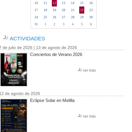
10
11
12
13
14
15
16
17
18
19
20
21
22
23
24
25
26
27
28
29
30
31
1
2
3
4
5
6
ACTIVIDADES
7 de julio de 2026 | 13 de agosto de 2026
Conciertos de Verano 2026
ver más
12 de agosto de 2026
Eclipse Solar en Melilla
ver más