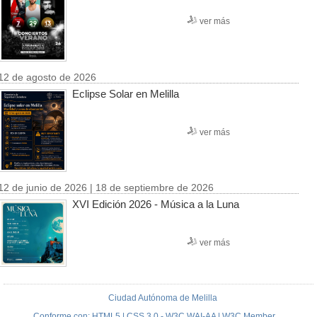
ver más
12 de agosto de 2026
Eclipse Solar en Melilla
ver más
12 de junio de 2026 | 18 de septiembre de 2026
XVI Edición 2026 - Música a la Luna
ver más
Ciudad Autónoma de Melilla
Conforme con: HTML5 | CSS 3.0 - W3C WAI-AA | W3C Member