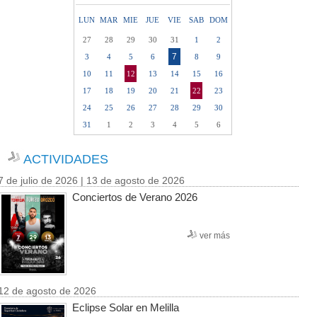
LUN
MAR
MIE
JUE
VIE
SAB
DOM
27
28
29
30
31
1
2
7
3
4
5
6
8
9
10
11
12
13
14
15
16
17
18
19
20
21
22
23
24
25
26
27
28
29
30
31
1
2
3
4
5
6
ACTIVIDADES
7 de julio de 2026 | 13 de agosto de 2026
Conciertos de Verano 2026
ver más
12 de agosto de 2026
Eclipse Solar en Melilla