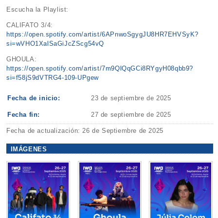
Escucha la Playlist:
CALIFATO 3/4:
https://open.spotify.com/artist/6APnwoSgygJU8HR7EHVSyK?
si=wVHO1XalSaGiJcZScg54vQ
GHOULA:
https://open.spotify.com/artist/7m9QlQqGCi8RYgyH08qbb9?
si=f58jS9dVTRG4-109-UPgew
Fecha de inicio:
23 de septiembre de 2025
Fecha fin:
27 de septiembre de 2025
Fecha de actualización: 26 de Septiembre de 2025
IMÁGENES