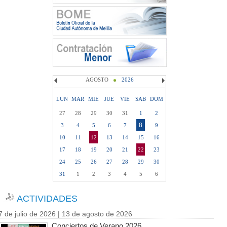
AGOSTO
2026
LUN
MAR
MIE
JUE
VIE
SAB
DOM
27
28
29
30
31
1
2
8
3
4
5
6
7
9
10
11
12
13
14
15
16
17
18
19
20
21
22
23
24
25
26
27
28
29
30
31
1
2
3
4
5
6
ACTIVIDADES
7 de julio de 2026 | 13 de agosto de 2026
Conciertos de Verano 2026