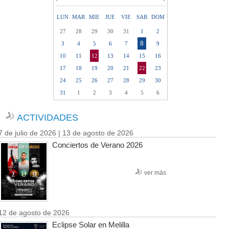
LUN
MAR
MIE
JUE
VIE
SAB
DOM
27
28
29
30
31
1
2
8
3
4
5
6
7
9
10
11
12
13
14
15
16
17
18
19
20
21
22
23
24
25
26
27
28
29
30
31
1
2
3
4
5
6
ACTIVIDADES
7 de julio de 2026 | 13 de agosto de 2026
Conciertos de Verano 2026
ver más
12 de agosto de 2026
Eclipse Solar en Melilla