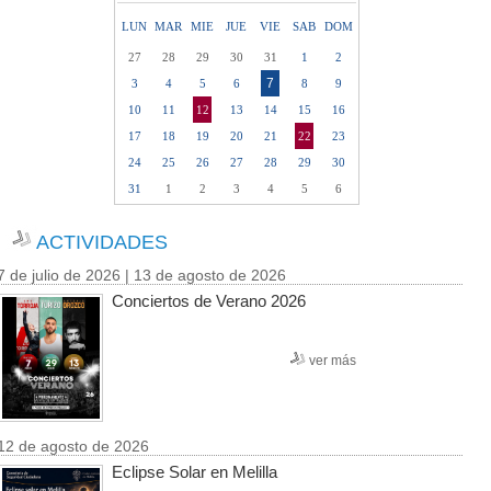
LUN
MAR
MIE
JUE
VIE
SAB
DOM
27
28
29
30
31
1
2
7
3
4
5
6
8
9
10
11
12
13
14
15
16
17
18
19
20
21
22
23
24
25
26
27
28
29
30
31
1
2
3
4
5
6
ACTIVIDADES
7 de julio de 2026 | 13 de agosto de 2026
Conciertos de Verano 2026
ver más
12 de agosto de 2026
Eclipse Solar en Melilla