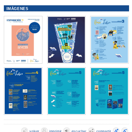
IMÁGENES
volver
imprimir
escuchar
compartir