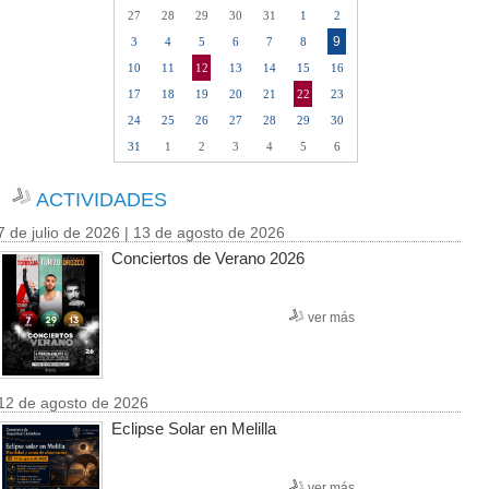
27
28
29
30
31
1
2
9
3
4
5
6
7
8
10
11
12
13
14
15
16
17
18
19
20
21
22
23
24
25
26
27
28
29
30
31
1
2
3
4
5
6
ACTIVIDADES
7 de julio de 2026 | 13 de agosto de 2026
Conciertos de Verano 2026
ver más
12 de agosto de 2026
Eclipse Solar en Melilla
ver más