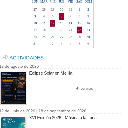
LUN
MAR
MIE
JUE
VIE
SAB
DOM
27
28
29
30
31
1
2
6
3
4
5
7
8
9
10
11
12
13
14
15
16
17
18
19
20
21
22
23
24
25
26
27
28
29
30
31
1
2
3
4
5
6
ACTIVIDADES
12 de agosto de 2026
Eclipse Solar en Melilla
ver más
12 de junio de 2026 | 18 de septiembre de 2026
XVI Edición 2026 - Música a la Luna