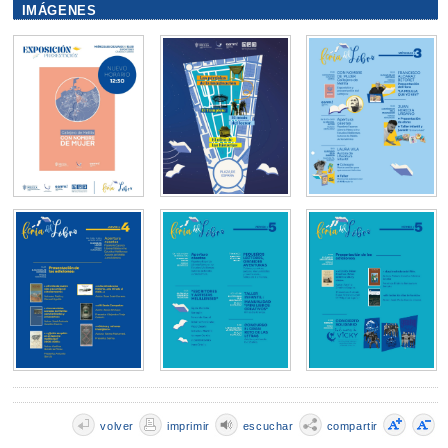
IMÁGENES
volver
imprimir
escuchar
compartir