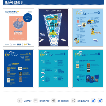
IMÁGENES
volver
imprimir
escuchar
compartir