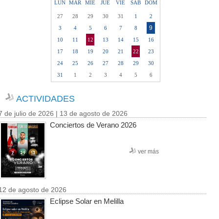
LUN
MAR
MIE
JUE
VIE
SAB
DOM
27
28
29
30
31
1
2
9
3
4
5
6
7
8
10
11
12
13
14
15
16
17
18
19
20
21
22
23
24
25
26
27
28
29
30
31
1
2
3
4
5
6
ACTIVIDADES
7 de julio de 2026 | 13 de agosto de 2026
Conciertos de Verano 2026
ver más
12 de agosto de 2026
Eclipse Solar en Melilla