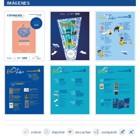
IMÁGENES
volver
imprimir
escuchar
compartir