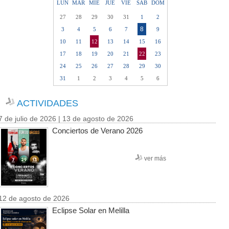
LUN
MAR
MIE
JUE
VIE
SAB
DOM
27
28
29
30
31
1
2
8
3
4
5
6
7
9
10
11
12
13
14
15
16
17
18
19
20
21
22
23
24
25
26
27
28
29
30
31
1
2
3
4
5
6
ACTIVIDADES
7 de julio de 2026 | 13 de agosto de 2026
Conciertos de Verano 2026
ver más
12 de agosto de 2026
Eclipse Solar en Melilla