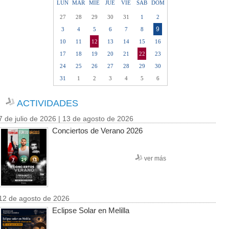
LUN
MAR
MIE
JUE
VIE
SAB
DOM
27
28
29
30
31
1
2
9
3
4
5
6
7
8
10
11
12
13
14
15
16
17
18
19
20
21
22
23
24
25
26
27
28
29
30
31
1
2
3
4
5
6
ACTIVIDADES
7 de julio de 2026 | 13 de agosto de 2026
Conciertos de Verano 2026
ver más
12 de agosto de 2026
Eclipse Solar en Melilla