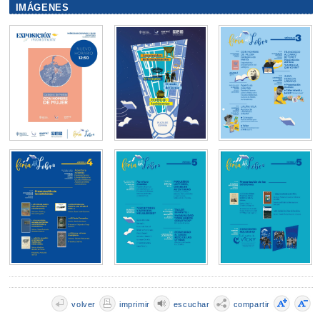
IMÁGENES
volver
imprimir
escuchar
compartir