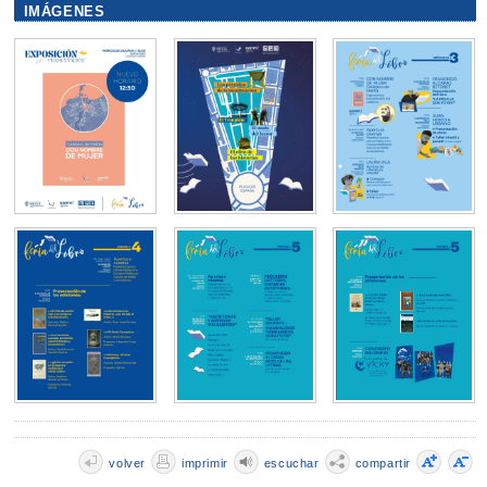
IMÁGENES
volver
imprimir
escuchar
compartir