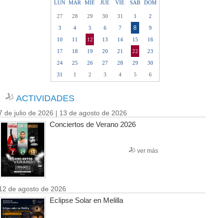
LUN
MAR
MIE
JUE
VIE
SAB
DOM
27
28
29
30
31
1
2
8
3
4
5
6
7
9
10
11
12
13
14
15
16
17
18
19
20
21
22
23
24
25
26
27
28
29
30
31
1
2
3
4
5
6
ACTIVIDADES
7 de julio de 2026 | 13 de agosto de 2026
Conciertos de Verano 2026
ver más
12 de agosto de 2026
Eclipse Solar en Melilla