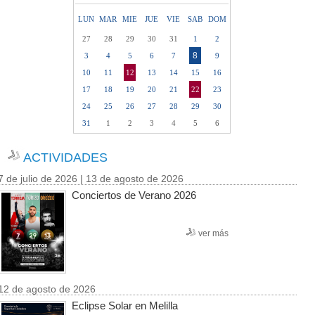
LUN
MAR
MIE
JUE
VIE
SAB
DOM
27
28
29
30
31
1
2
8
3
4
5
6
7
9
10
11
12
13
14
15
16
17
18
19
20
21
22
23
24
25
26
27
28
29
30
31
1
2
3
4
5
6
ACTIVIDADES
7 de julio de 2026 | 13 de agosto de 2026
Conciertos de Verano 2026
ver más
12 de agosto de 2026
Eclipse Solar en Melilla