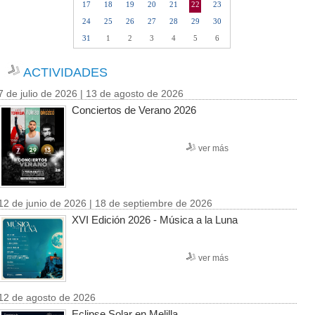
17
18
19
20
21
22
23
24
25
26
27
28
29
30
31
1
2
3
4
5
6
ACTIVIDADES
7 de julio de 2026 | 13 de agosto de 2026
Conciertos de Verano 2026
ver más
12 de junio de 2026 | 18 de septiembre de 2026
XVI Edición 2026 - Música a la Luna
ver más
12 de agosto de 2026
Eclipse Solar en Melilla