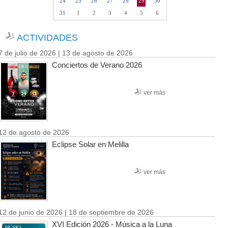
24
25
26
27
28
29
30
31
1
2
3
4
5
6
ACTIVIDADES
7 de julio de 2026 | 13 de agosto de 2026
Conciertos de Verano 2026
ver más
12 de agosto de 2026
Eclipse Solar en Melilla
ver más
12 de junio de 2026 | 18 de septiembre de 2026
XVI Edición 2026 - Música a la Luna