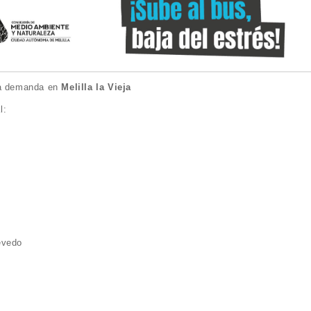
o a demanda en
Melilla la Vieja
l:
evedo