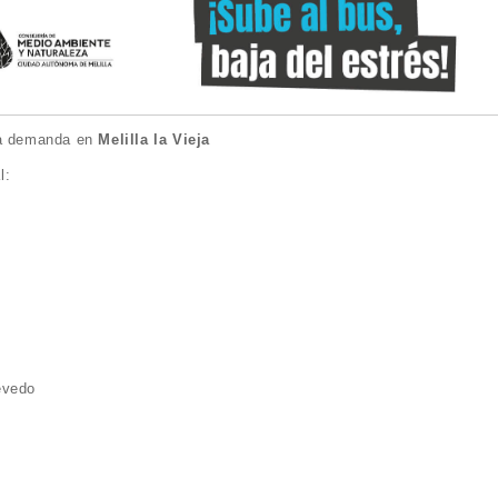
o a demanda en
Melilla la Vieja
l:
evedo