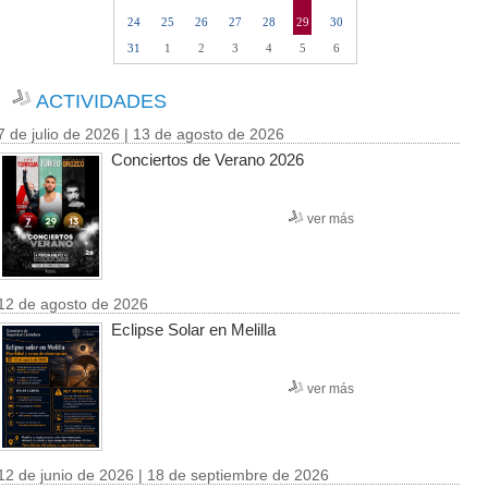
24
25
26
27
28
29
30
31
1
2
3
4
5
6
ACTIVIDADES
7 de julio de 2026 | 13 de agosto de 2026
Conciertos de Verano 2026
ver más
12 de agosto de 2026
Eclipse Solar en Melilla
ver más
12 de junio de 2026 | 18 de septiembre de 2026