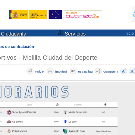
Ciudadanía
Servicios
Inicio
s de contratación
tivos - Melilla Ciudad del Deporte
volver
imprimir
escuchar
compartir