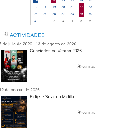
17
18
19
20
21
22
23
24
25
26
27
28
29
30
31
1
2
3
4
5
6
ACTIVIDADES
7 de julio de 2026 | 13 de agosto de 2026
Conciertos de Verano 2026
ver más
12 de agosto de 2026
Eclipse Solar en Melilla
ver más