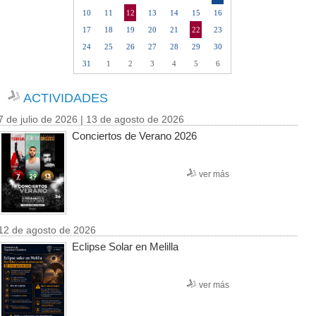
10
11
12
13
14
15
16
17
18
19
20
21
22
23
24
25
26
27
28
29
30
31
1
2
3
4
5
6
ACTIVIDADES
7 de julio de 2026 | 13 de agosto de 2026
Conciertos de Verano 2026
ver más
12 de agosto de 2026
Eclipse Solar en Melilla
ver más