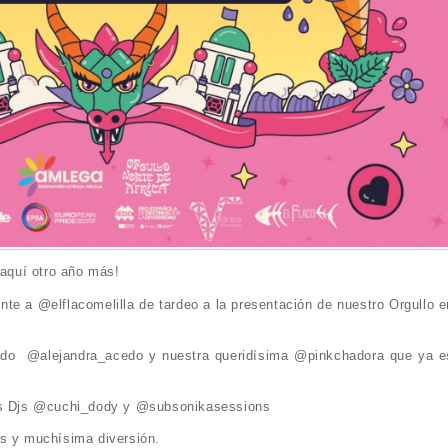
 aquí otro año más!
nte a @elflacomelilla de tardeo a la presentación de nuestro Orgullo e
cedo @alejandra_acedo y nuestra queridísima @pinkchadora que ya e
ros Djs @cuchi_dody y @subsonikasessions
os y muchísima diversión.