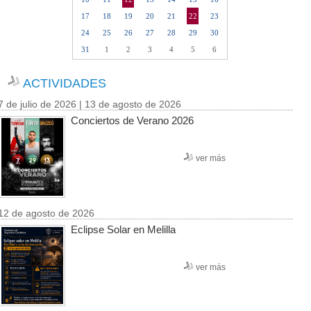
17
18
19
20
21
22
23
24
25
26
27
28
29
30
31
1
2
3
4
5
6
ACTIVIDADES
7 de julio de 2026 | 13 de agosto de 2026
Conciertos de Verano 2026
ver más
12 de agosto de 2026
Eclipse Solar en Melilla
ver más