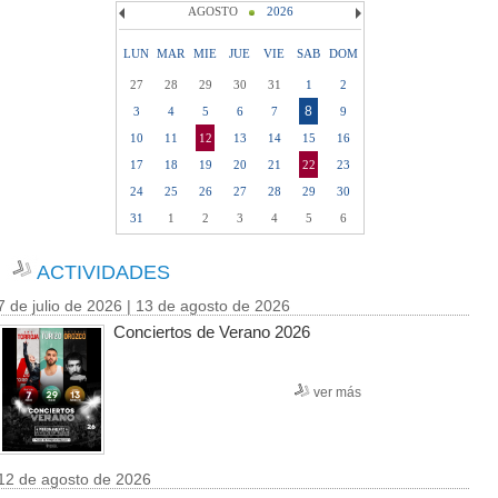
AGOSTO
2026
LUN
MAR
MIE
JUE
VIE
SAB
DOM
27
28
29
30
31
1
2
8
3
4
5
6
7
9
10
11
12
13
14
15
16
17
18
19
20
21
22
23
24
25
26
27
28
29
30
31
1
2
3
4
5
6
ACTIVIDADES
7 de julio de 2026 | 13 de agosto de 2026
Conciertos de Verano 2026
ver más
12 de agosto de 2026