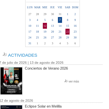
LUN
MAR
MIE
JUE
VIE
SAB
DOM
27
28
29
30
31
1
2
7
3
4
5
6
8
9
10
11
12
13
14
15
16
17
18
19
20
21
22
23
24
25
26
27
28
29
30
31
1
2
3
4
5
6
ACTIVIDADES
7 de julio de 2026 | 13 de agosto de 2026
Conciertos de Verano 2026
ver más
12 de agosto de 2026
Eclipse Solar en Melilla